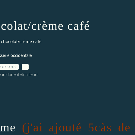
colat/crème café
 chocolat/crème café
sserie occidentale
8.07.2013
…
ursdorientetdailleurs
ame
(j'ai ajouté 5càs de