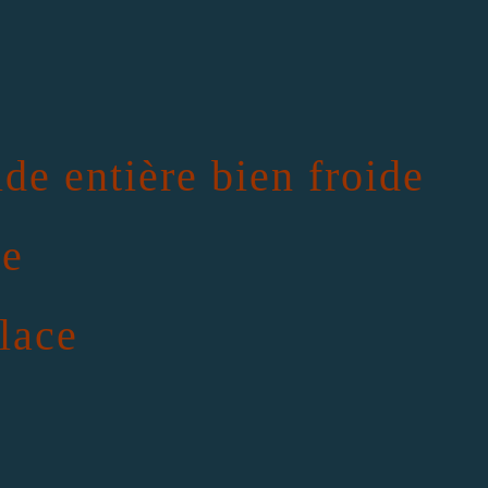
de entière bien froide
le
glace