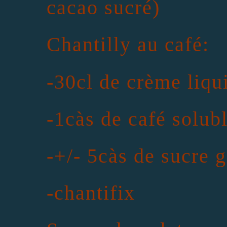
cacao sucré)
Chantilly au café:
-30cl de crème liqui
-1càs de café solub
-+/- 5càs de sucre 
-chantifix